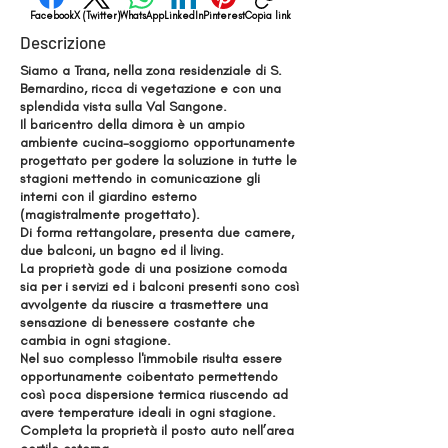
Facebook
X (Twitter)
WhatsApp
LinkedIn
Pinterest
Copia link
Descrizione
Siamo a Trana, nella zona residenziale di S.
Bernardino, ricca di vegetazione e con una
splendida vista sulla Val Sangone.
Il baricentro della dimora è un ampio
ambiente cucina-soggiorno opportunamente
progettato per godere la soluzione in tutte le
stagioni mettendo in comunicazione gli
interni con il giardino esterno
(magistralmente progettato).
Di forma rettangolare, presenta due camere,
due balconi, un bagno ed il living.
La proprietà gode di una posizione comoda
sia per i servizi ed i balconi presenti sono così
avvolgente da riuscire a trasmettere una
sensazione di benessere costante che
cambia in ogni stagione.
Nel suo complesso l'immobile risulta essere
opportunamente coibentato permettendo
così poca dispersione termica riuscendo ad
avere temperature ideali in ogni stagione.
Completa la proprietà il posto auto nell’area