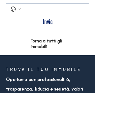
Invia
Torna a tutti gli
immobili
TROVA IL TUO IMMOBILE
Operiamo con professionalità,
trasparenza, fiducia e serietà, valori
che ci rendono un punto di riferimento
nel settore delle compravendite e
locazioni immobiliari. Siamo al vostro
fianco in ogni fase del percorso,