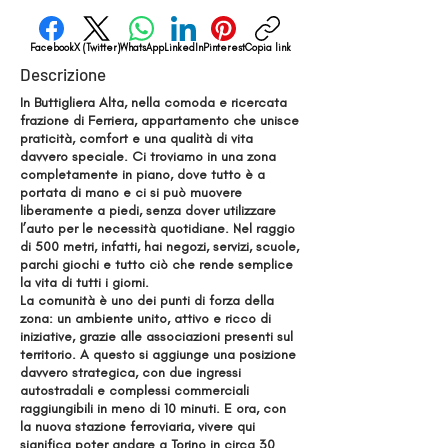
Facebook
X (Twitter)
WhatsApp
LinkedIn
Pinterest
Copia link
Descrizione
In Buttigliera Alta, nella comoda e ricercata
frazione di Ferriera, appartamento che unisce
praticità, comfort e una qualità di vita
davvero speciale. Ci troviamo in una zona
completamente in piano, dove tutto è a
portata di mano e ci si può muovere
liberamente a piedi, senza dover utilizzare
l’auto per le necessità quotidiane. Nel raggio
di 500 metri, infatti, hai negozi, servizi, scuole,
parchi giochi e tutto ciò che rende semplice
la vita di tutti i giorni.
La comunità è uno dei punti di forza della
zona: un ambiente unito, attivo e ricco di
iniziative, grazie alle associazioni presenti sul
territorio. A questo si aggiunge una posizione
davvero strategica, con due ingressi
autostradali e complessi commerciali
raggiungibili in meno di 10 minuti. E ora, con
la nuova stazione ferroviaria, vivere qui
significa poter andare a Torino in circa 30