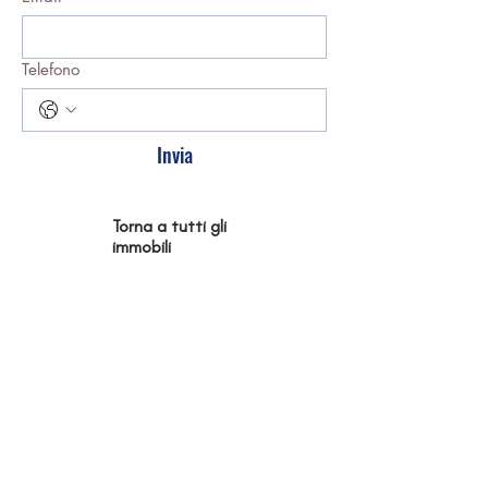
Telefono
Invia
Torna a tutti gli
immobili
TROVA IL TUO IMMOBILE
Operiamo con professionalità,
trasparenza, fiducia e serietà, valori
che ci rendono un punto di riferimento
nel settore delle compravendite e