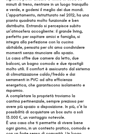
minuti di treno, rientrare in un luogo tranquillo
e verde, e godersi il meglio dei due mondi.
L’appartamento, ristrutturato nel 2012, ha una
pianta quadrata molto funzionale e ben
distribuita. Entrando si percepisce subito
un’atmosfera accogliente: il grande living,
perfetto per ospitare amici e famiglia, si
integra alla perfezione con la cucina
abitabile, pensata per chi ama condividere
momenti senza rinunciare allo spazio.
La casa offre due camere da letto, due
balconi, un bagno comodo e due ripostigli
molto utili. Il comfort è assicurato dal sistema
di climatizzazione caldo/freddo e dai
serramenti in PVC ad alta efficienza
energetica, che garantiscono isolamento e
risparmio.
A completare la proprietà troviamo la
cantina pertinenziale, sempre preziosa per
avere più spazio a disposizione. In più, c’è la
possibilità di acquistare un box auto a soli
13.000 €, un vantaggio notevole.
È una casa che ti permette di vivere bene
ogni giorno, in un contesto pratico, comodo e
con un forte senso di comunità. Un luogo